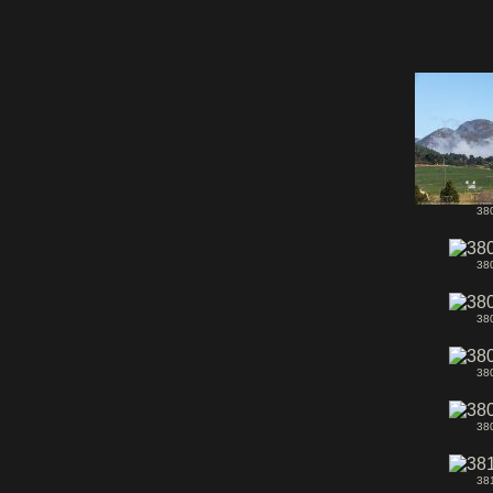
38
38
38
38
38
38