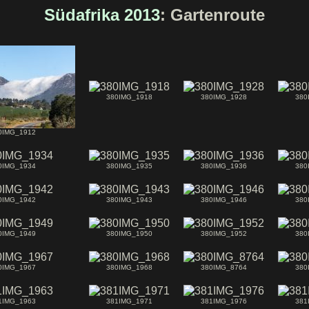
Südafrika 2013
: Gartenroute
380IMG_1918
380IMG_1928
380
0IMG_1912
0IMG_1934
380IMG_1935
380IMG_1936
380
0IMG_1942
380IMG_1943
380IMG_1946
380
0IMG_1949
380IMG_1950
380IMG_1952
380
0IMG_1967
380IMG_1968
380IMG_8764
380
1IMG_1963
381IMG_1971
381IMG_1976
381